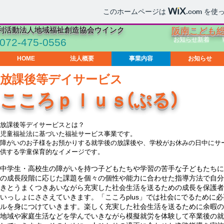
このホームページは
.com
を使っ
利活動法人地域福祉創造協会ウインク
​阪南こども
お知らせ新着
072-475-0556
HOME
法人概要
事業内容
お知らせ
放課後等デイサービス
こころｐｌｕｓ(ぷる)
放課後等デイサービスとは？
児童福祉法に基づいた福祉サービス事業です。
障がいのお子様をお預かりする就学後の放課後や、学校がお休みの日中にサ
供する学童保育的なイメージです。
中学生・高校生の障がいを持つ子どもたちや学習の苦手な子どもたちに
の成長段階に応じた課題を個々の個性や能力に合わせた指導方法で自分
きとうまくつきあいながら充実した社会生活を送るための成長を保護者
いっしょにささえていきます。「こころplus」では社会にでるために
ルを身につけていきます。楽しく充実した社会生活を送るために余暇の
地域や家庭生活などを学んでいきながら模擬就労を体験して卒業後の就