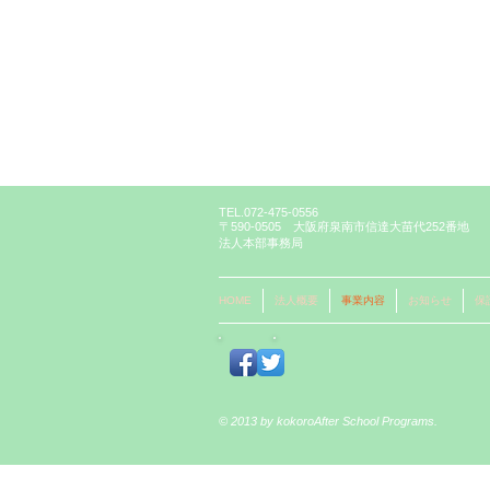
TEL.072-475-0556
〒590-0505 大阪府泉南市信達大苗代252番地
法人本部事務局
HOME
法人概要
事業内容
お知らせ
保
© 2013 by kokoro
After School Programs.